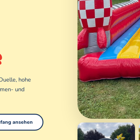
e
Duelle, hohe
irmen- und
mfang ansehen