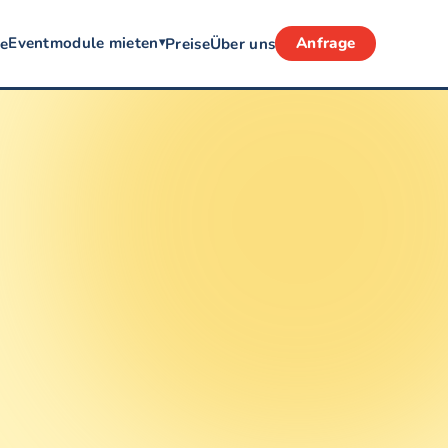
Eventmodule mieten
Anfrage
te
Preise
Über uns