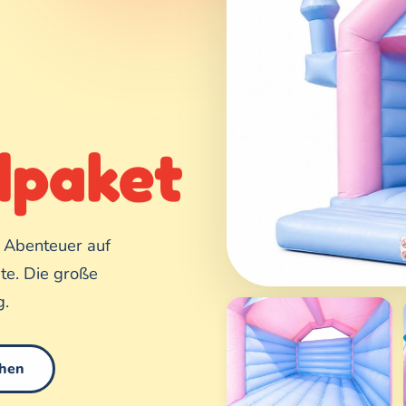
paket
 Abenteuer auf
te. Die große
g.
ehen