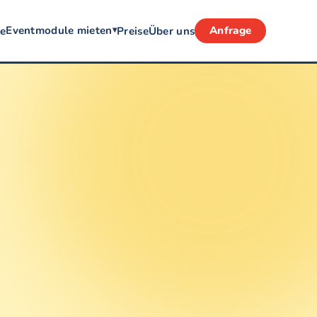
Eventmodule mieten
Anfrage
te
Preise
Über uns